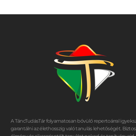
A TáncTudásTár folyamatosan bővülő repertoárral igyeks
garantálni az élethosszig való tanulás lehetőségét. Biztos