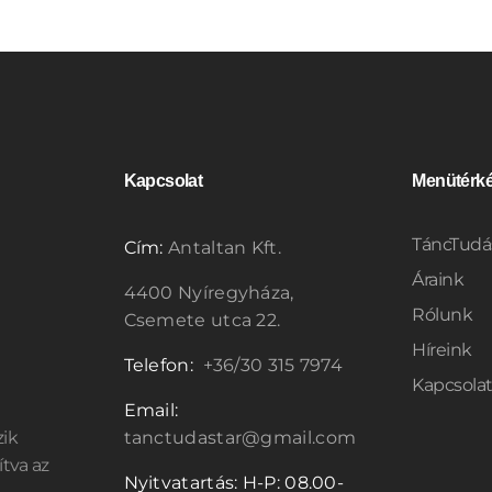
Kapcsolat
Menütérk
TáncTudá
Cím:
Antaltan Kft.
Áraink
4400 Nyíregyháza,
Rólunk
Csemete utca 22.
Híreink
Telefon:
+36/30 315 7974
Kapcsola
Email:
zik
tanctudastar@gmail.com
ítva az
Nyitvatartás: H-P: 08.00-