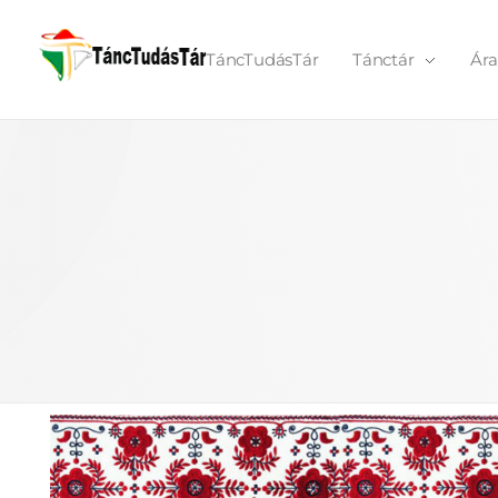
TáncTudásTár
Tánctár
Ára
TáncTudásTár