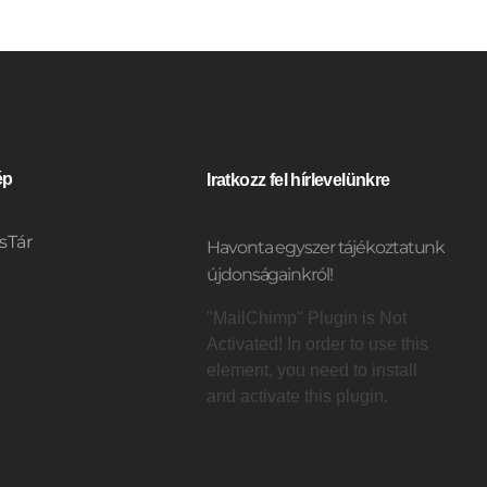
ép
Iratkozz fel hírlevelünkre
sTár
Havonta egyszer tájékoztatunk
újdonságainkról!
"MailChimp" Plugin is Not
Activated!
In order to use this
element, you need to install
t
and activate this plugin.