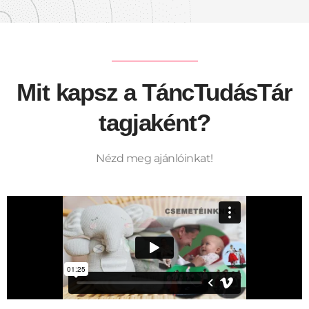
Mit kapsz a TáncTudásTár
tagjaként?
Nézd meg ajánlóinkat!