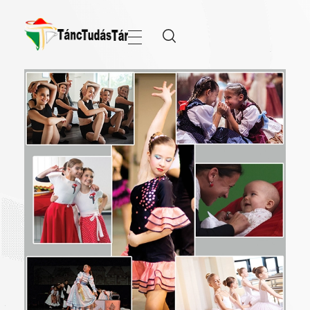
TáncTudásTár