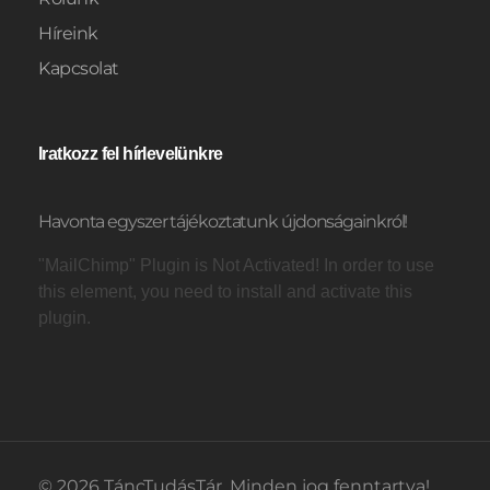
Híreink
Kapcsolat
Iratkozz fel hírlevelünkre
Havonta egyszer tájékoztatunk újdonságainkról!
"MailChimp" Plugin is Not Activated!
In order to use
this element, you need to install and activate this
plugin.
© 2026 TáncTudásTár. Minden jog fenntartva!