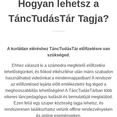
Hogyan lehetsz a
TáncTudásTár Tagja?
A korlátlan eléréshez TáncTudásTár előfizetésre van
szükséged.
Ehhez válaszd ki a számodra megfelelő előfizetési
lehetőségünket, és fiókod elkészítése után máris szabadon
használhatod videóinkat a mindennapjaidban! A rendszer
az előfizetésed lejárta előtt emlékeztetni fog téged a
meghosszabbítás lehetőségére! A TáncTudásTárban több
sikeres táncpedagógus tudását és bemutatóját megtalálod.
Ezen felül egy szuper közösség tagja lehetsz, és
rendszeresen találkozhatsz velünk offline rendezvényeken
és online eseményeken.