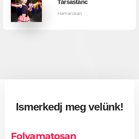
Társastánc
Hamarosan
Ismerkedj meg velünk!
Folyamatosan