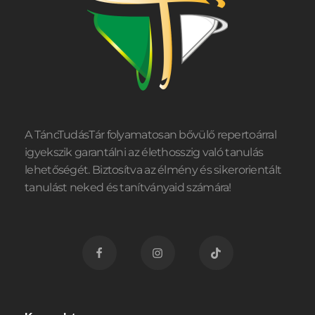
A TáncTudásTár folyamatosan bővülő repertoárral
igyekszik garantálni az élethosszig való tanulás
lehetőségét. Biztosítva az élmény és sikerorientált
tanulást neked és tanítványaid számára!