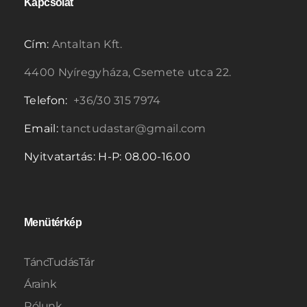
Kapcsolat
Cím:
Antaltan Kft.
4400 Nyíregyháza, Csemete utca 22.
Telefon:
+36/30 315 7974
Email:
tanctudastar@gmail.com
Nyitvatartás: H-P: 08.00-16.00
Menütérkép
TáncTudásTár
Áraink
Rólunk