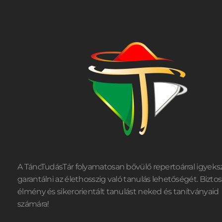
A TáncTudásTár folyamatosan bővülő repertoárral igyeks
garantálni az élethosszig való tanulás lehetőségét. Biztos
élmény és sikerorientált tanulást neked és tanítványaid
számára!