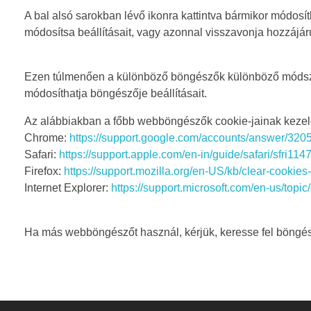
A bal alsó sarokban lévő ikonra kattintva bármikor módosít
módosítsa beállításait, vagy azonnal visszavonja hozzájár
Ezen túlmenően a különböző böngészők különböző módszerek
módosíthatja böngészője beállításait.
Az alábbiakban a főbb webböngészők cookie-jainak kezelé
Chrome:
https://support.google.com/accounts/answer/320
Safari:
https://support.apple.com/en-in/guide/safari/sfri11
Firefox:
https://support.mozilla.org/en-US/kb/clear-cookie
Internet Explorer:
https://support.microsoft.com/en-us/topi
Ha más webböngészőt használ, kérjük, keresse fel böngés