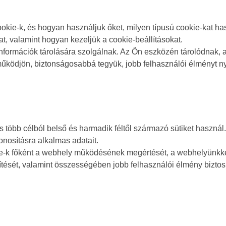
kie-k, és hogyan használjuk őket, milyen típusú cookie-kat has
t, valamint hogyan kezeljük a cookie-beállításokat.
információk tárolására szolgálnak. Az Ön eszközén tárolódnak,
űködjön, biztonságosabbá tegyük, jobb felhasználói élményt n
 több célból belső és harmadik féltől származó sütiket haszná
osításra alkalmas adatait.
e-k főként a webhely működésének megértését, a webhelyünkkel 
ését, valamint összességében jobb felhasználói élmény biztosí