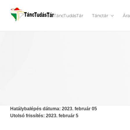
TáncTudásTár
Tánctár
Ára
TáncTudásTár
Hatálybalépés dátuma: 2023. február 05
Utolsó frissítés: 2023. február 5