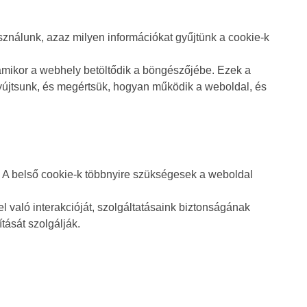
ználunk, azaz milyen információkat gyűjtünk a cookie-k
 amikor a webhely betöltődik a böngészőjébe. Ezek a
yújtsunk, és megértsük, hogyan működik a weboldal, és
l. A belső cookie-k többnyire szükségesek a weboldal
való interakcióját, szolgáltatásaink biztonságának
tását szolgálják.