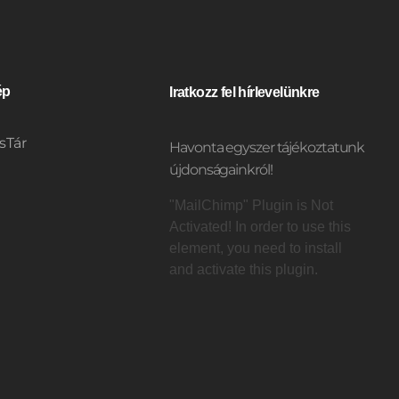
ép
Iratkozz fel hírlevelünkre
sTár
Havonta egyszer tájékoztatunk
újdonságainkról!
"MailChimp" Plugin is Not
Activated!
In order to use this
element, you need to install
t
and activate this plugin.