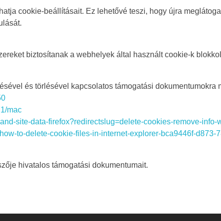
hatja cookie-beállításait. Ez lehetővé teszi, hogy újra meglátog
ulását.
et biztosítanak a webhelyek által használt cookie-k blokkolásá
sével és törlésével kapcsolatos támogatási dokumentumokra mu
50
471/mac
s-and-site-data-firefox?redirectslug=delete-cookies-remove-inf
c/how-to-delete-cookie-files-in-internet-explorer-bca9446f-d87
zője hivatalos támogatási dokumentumait.