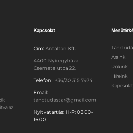
Kapcsolat
Menütérk
TáncTudá
Cím:
Antaltan Kft.
Áraink
4400 Nyíregyháza,
Rólunk
Csemete utca 22.
Híreink
Telefon:
+36/30 315 7974
Kapcsola
Email:
zik
tanctudastar@gmail.com
ítva az
Nyitvatartás: H-P: 08.00-
16.00