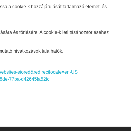
assa a cookie-k hozzájárulását tartalmazó elemet, és
ra és törlésére. A cookie-k letiltásához/törléséhez
tató hivatkozások találhatók.
o-websites-stored&redirectlocale=en-US
3-78de-77ba-d42645fa52fc