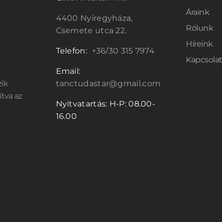
Áraink
4400 Nyíregyháza,
Rólunk
Csemete utca 22.
Híreink
Telefon:
+36/30 315 7974
Kapcsola
Email:
zik
tanctudastar@gmail.com
ítva az
Nyitvatartás: H-P: 08.00-
16.00