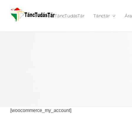
TáncTudásTár
Tánctár
Ára
TáncTudásTár
[woocommerce_my_account]