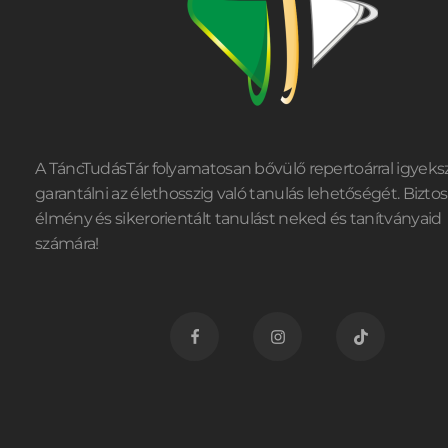
A TáncTudásTár folyamatosan bővülő repertoárral igyeks
garantálni az élethosszig való tanulás lehetőségét. Biztos
élmény és sikerorientált tanulást neked és tanítványaid
számára!