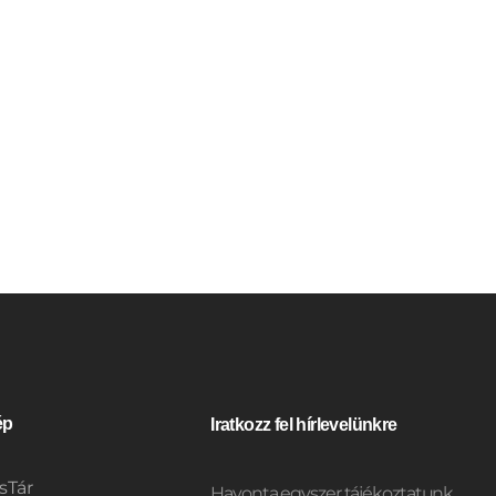
ép
Iratkozz fel hírlevelünkre
sTár
Havonta egyszer tájékoztatunk