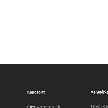
Kapcsolat
Menütérk
TáncTudá
Cím:
Antaltan Kft.