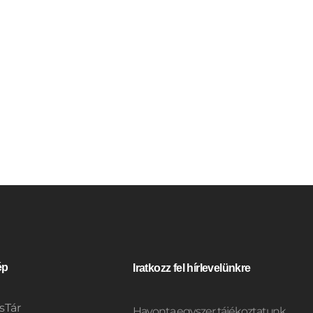
ép
Iratkozz fel hírlevelünkre
sTár
Havonta egyszer tájékoztatunk