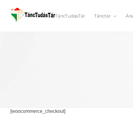
TáncTudásTár
Tánctár
Ára
TáncTudásTár
[woocommerce_checkout]