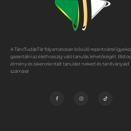
A TáncTudásTár folyamatosan bővülő repertoárral igyeks
garantálni az élethosszig való tanulás lehetőségét. Biztos
élmény és sikerorientált tanulást neked és tanítványaid
számára!