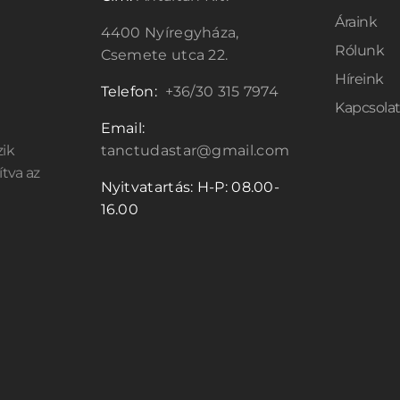
Áraink
4400 Nyíregyháza,
Rólunk
Csemete utca 22.
Híreink
Telefon:
+36/30 315 7974
Kapcsola
Email:
zik
tanctudastar@gmail.com
ítva az
Nyitvatartás: H-P: 08.00-
16.00