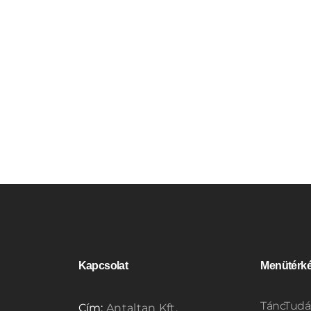
Kapcsolat
Menütérk
TáncTudá
Cím:
Antaltan Kft.