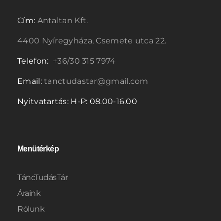
Cím:
Antaltan Kft.
4400 Nyíregyháza, Csemete utca 22.
Telefon:
+36/30 315 7974
Email:
tanctudastar@gmail.com
Nyitvatartás: H-P: 08.00-16.00
Menütérkép
TáncTudásTár
Áraink
Rólunk