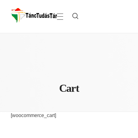
TáncTudásTár
Cart
[woocommerce_cart]