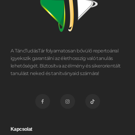
A TáncTudásTár folyamatosan bővülő repertoárral
igyekszik garantálni az élethosszig való tanulás
lehetőségét. Biztosítva az élmény és sikerorientált
tanulást neked és tanítványaid számára!
Kapcsolat