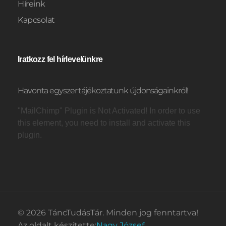
Híreink
Kapcsolat
Iratkozz fel hírlevelünkre
Havonta egyszer tájékoztatunk újdonságainkról!
"MailChimp" Plugin is Not Activated!
In order to use
this element, you need to install and activate this
plugin.
© 2026 TáncTudásTár. Minden jog fenntartva!
Az oldalt készítette:
Nagy József