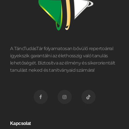
A TáncTudásTár folyamatosan bővülő repertoárral
igyekszik garantálni az élethosszig való tanulás
lehetőségét. Biztosítva az élmény és sikerorientált
tanulást neked és tanítványaid számára!
Kapcsolat