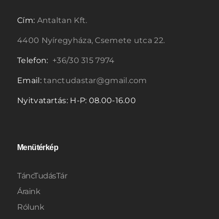
Cím:
Antaltan Kft.
4400 Nyíregyháza, Csemete utca 22.
Telefon:
+36/30 315 7974
Email:
tanctudastar@gmail.com
Nyitvatartás: H-P: 08.00-16.00
Menütérkép
TáncTudásTár
Áraink
Rólunk