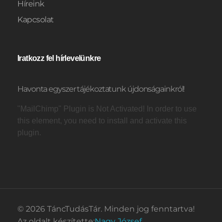
Híreink
Kapcsolat
Iratkozz fel hírlevelünkre
Havonta egyszer tájékoztatunk újdonságainkról!
"MailChimp" Plugin is Not Activated!
In order to use
this element, you need to install and activate this
plugin.
© 2026 TáncTudásTár. Minden jog fenntartva!
Az oldalt készítette:
Nagy József