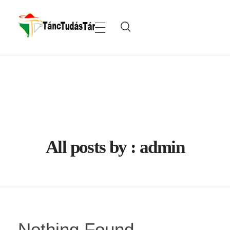
TáncTudásTár
All posts by : admin
Nothing Found